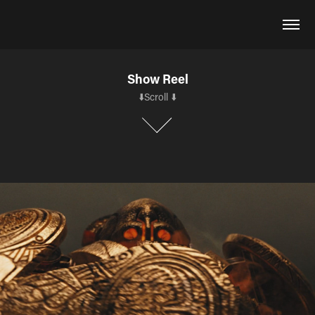
Show Reel
⬇️Scroll ⬇️