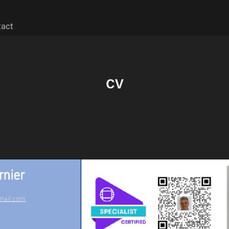
act
CV